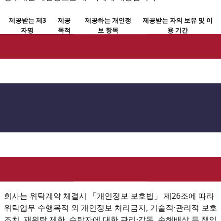
제공받는 제3
제공
제공하는 개인정
제공받는 자의 보유 및 이
자명
목적
보 항목
용 기간
(3) 회사는 「긴급상황 시 개인정보 처리 및 보호수칙」에 따
라 재난, 감염병, 급박한 생명·신체 위험을 초래하는 사건·사고
등의 긴급상황이 발생하는 경우 정보주체의 동의 없이 관계기
관에 개인정보를 제공할 수 있습니다.
6. 개인정보처리의 위탁에 관한 사항
수탁업체
위탁업무
가비아
쇼핑몰 호스팅 서비스의 시스템 제공 및 유지·보수
KG이니시스
회사는 위탁계약 체결시 「개인정보 보호법」 제26조에 따라
위탁업무 수행목적 외 개인정보 처리금지, 기술적·관리적 보호
조치, 재위탁 제한, 수탁자에 대한 관리·감독, 손해배상 등 책임