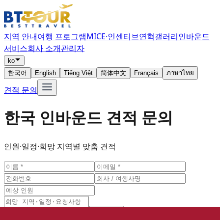
지역 안내
여행 프로그램
MICE·인센티브
연혁
갤러리
인바운드
서비스
회사 소개
관리자
ko
한국어
English
Tiếng Việt
简体中文
Français
ภาษาไทย
견적 문의
한국 인바운드 견적 문의
인원·일정·희망 지역별 맞춤 견적
견적 문의